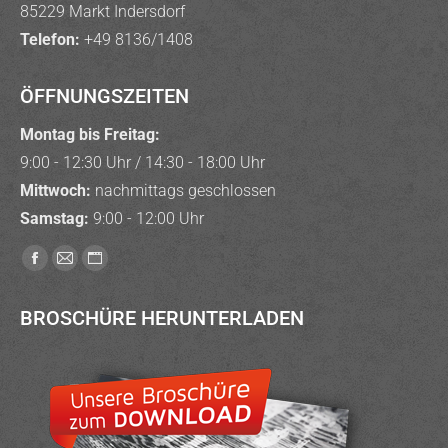
85229 Markt Indersdorf
Telefon:
+49 8136/1408
ÖFFNUNGSZEITEN
Montag bis Freitag:
9:00 - 12:30 Uhr / 14:30 - 18:00 Uhr
Mittwoch:
nachmittags geschlossen
Samstag:
9:00 - 12:00 Uhr
Finden Sie uns auf:
Facebook
E-
Website
page
Mail
page
BROSCHÜRE HERUNTERLADEN
opens
page
opens
in
opens
in
new
in
new
window
new
window
window