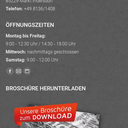
85229 Markt Indersdorf
Telefon:
+49 8136/1408
ÖFFNUNGSZEITEN
Montag bis Freitag:
9:00 - 12:30 Uhr / 14:30 - 18:00 Uhr
Mittwoch:
nachmittags geschlossen
Samstag:
9:00 - 12:00 Uhr
Finden Sie uns auf:
Facebook
E-
Website
page
Mail
page
BROSCHÜRE HERUNTERLADEN
opens
page
opens
in
opens
in
new
in
new
window
new
window
window