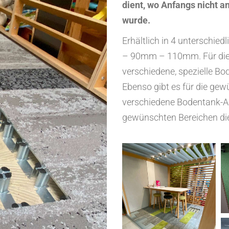
dient, wo Anfangs nicht a
wurde.
Erhältlich in 4 untersch
– 90mm – 110mm. Für die 
verschiedene, spezielle B
Ebenso gibt es für die g
verschiedene Bodentank-A
gewünschten Bereichen die