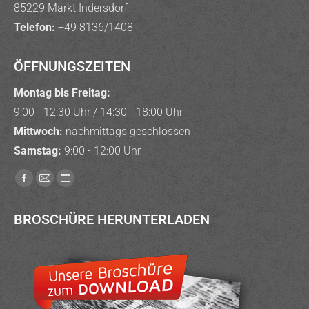
85229 Markt Indersdorf
Telefon:
+49 8136/1408
ÖFFNUNGSZEITEN
Montag bis Freitag:
9:00 - 12:30 Uhr / 14:30 - 18:00 Uhr
Mittwoch:
nachmittags geschlossen
Samstag:
9:00 - 12:00 Uhr
Finden Sie uns auf:
Facebook
E-
Website
page
Mail
page
BROSCHÜRE HERUNTERLADEN
opens
page
opens
in
opens
in
new
in
new
window
new
window
window