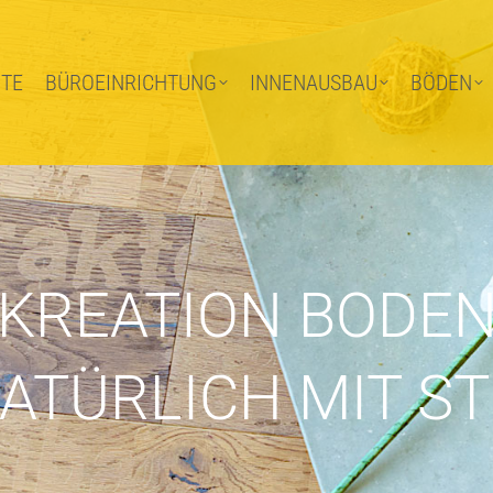
ITE
BÜROEINRICHTUNG
INNENAUSBAU
BÖDEN
ITE
BÜROEINRICHTUNG
INNENAUSBAU
BÖDEN
KREATION BODE
ATÜRLICH MIT ST